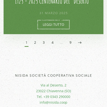
1925 - 2025 CENTENARIO DEL "DESERTO "
31 MARZO 2025
LEGGI TUTTO
1
2
3
4
…
9
NISIDA SOCIETÀ COOPERATIVA SOCIALE
Via al Deserto, 2
23022 Chiavenna (SO)
Tel. +39 0343 290000
info@nisida.coop